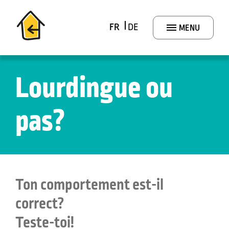
Skip
to
FR
DE
MENU
content
Lourdingue ou
pas?
Ton comportement est-il
correct?
Teste-toi!