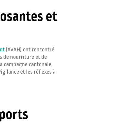
posantes et
ent
(AVAH) ont rencontré
s de nourriture et de
r la campagne cantonale,
gilance et les réflexes à
pports