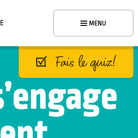
E
MENU
Fais le quiz!
 s’engage
ment