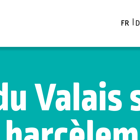
FR
D
du Valais
e harcèle