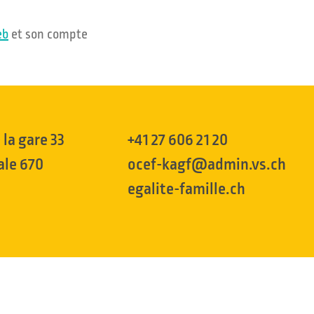
eb
et son compte
la gare 33
+41 27 606 21 20
ale 670
ocef-kagf@admin.vs.ch
egalite-famille.ch