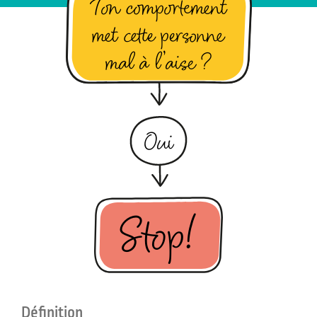
Ton comportement
met cette personne
mal à l’aise ?
Oui
Stop!
Définition