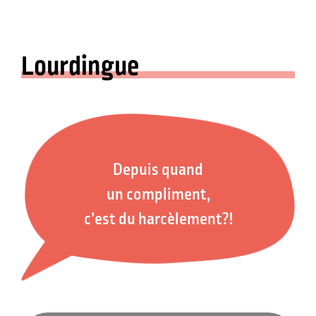
Lourdingue
Depuis quand
un compliment,
c’est du harcèlement?!